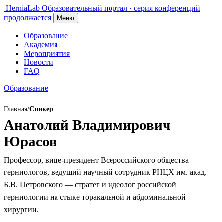
HerniaLab
Образовательный портал · серия конференций
продолжается
Меню
Образование
Академия
Мероприятия
Новости
FAQ
Образование
Главная
/
Спикер
Анатолий Владимирович
Юрасов
Профессор, вице-президент Всероссийского общества
герниологов, ведущий научный сотрудник РНЦХ им. акад.
Б.В. Петровского — стратег и идеолог российской
герниологии на стыке торакальной и абдоминальной
хирургии.