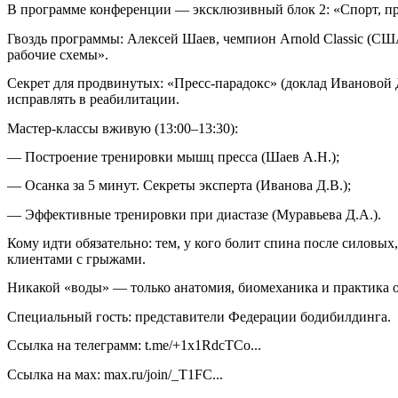
В программе конференции — эксклюзивный блок 2: «Спорт, пре
Гвоздь программы: Алексей Шаев, чемпион Arnold Classic (США
рабочие схемы».
Секрет для продвинутых: «Пресс-парадокс» (доклад Ивановой Д
исправлять в реабилитации.
Мастер-классы вживую (13:00–13:30):
— Построение тренировки мышц пресса (Шаев А.Н.);
— Осанка за 5 минут. Секреты эксперта (Иванова Д.В.);
— Эффективные тренировки при диастазе (Муравьева Д.А.).
Кому идти обязательно: тем, у кого болит спина после силовы
клиентами с грыжами.
Никакой «воды» — только анатомия, биомеханика и практика о
Специальный гость: представители Федерации бодибилдинга.
Ссылка на телеграмм: t.me/+1x1RdcTCo...
Ссылка на мах: max.ru/join/_T1FC...