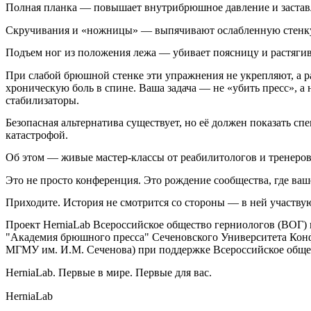
Полная планка — повышает внутрибрюшное давление и застав
Скручивания и «ножницы» — выпячивают ослабленную стенку 
Подъем ног из положения лежа — убивает поясницу и растягив
При слабой брюшной стенке эти упражнения не укрепляют, а 
хроническую боль в спине. Ваша задача — не «убить пресс», а
стабилизаторы.
Безопасная альтернатива существует, но её должен показать спе
катастрофой.
Об этом — живые мастер-классы от реабилитологов и тренеров
Это не просто конференция. Это рождение сообщества, где ваше
Приходите. История не смотрится со стороны — в ней участву
Проект HerniaLab Всероссийское общество герниологов (ВОГ)
"Академия брюшного пресса" Сеченовского Университета Ко
МГМУ им. И.М. Сеченова) при поддержке Всероссийское обще
HerniaLab. Первые в мире. Первые для вас.
HerniaLab