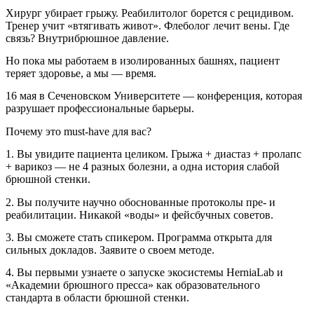
Хирург убирает грыжу. Реабилитолог борется с рецидивом.
Тренер учит «втягивать живот». Флеболог лечит вены. Где
связь? Внутрибрюшное давление.
Но пока мы работаем в изолированных башнях, пациент
теряет здоровье, а мы — время.
16 мая в Сеченовском Университете — конференция, которая
разрушает профессиональные барьеры.
Почему это must-have для вас?
1. Вы увидите пациента целиком. Грыжа + диастаз + пролапс
+ варикоз — не 4 разных болезни, а одна история слабой
брюшной стенки.
2. Вы получите научно обоснованные протоколы пре- и
реабилитации. Никакой «воды» и фейсбучных советов.
3. Вы сможете стать спикером. Программа открыта для
сильных докладов. Заявите о своем методе.
4. Вы первыми узнаете о запуске экосистемы HerniaLab и
«Академии брюшного пресса» как образовательного
стандарта в области брюшной стенки.