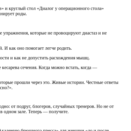
» и круглый стол «Диалог у операционного стола»
анирует роды.
е упражнения, которые не провоцируют диастаз и не
 И как оно помогает легче родить.
ости и как не допустить расхождения мышц.
 кесарева сечения. Когда можно встать, когда —
которые прошли через это. Живые истории. Честные ответы
сно?».
дно: от подруг, блогеров, случайных тренеров. Но не от
в одном зале. Теперь — получите.
«Академию брюшного пресса» для женщин «до и после