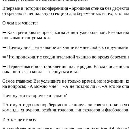
Впервые в истории конференция «Брюшная стенка без дефектов
открывают специальную секцию для беременных и тех, кто пл
О чем вы узнаете:
➡ Как тренировать пресс, когда живот уже большой. Безопасны
повышают тонус матки.
➡ Почему диафрагмальное дыхание важнее любых скручиваний.
➡ Что происходит с соединительной тканью во время беременн
➡ Первые шаги восстановления после родов. В том числе после
наклоняться, а когда — вернуться в зал.
Самое главное: Вы услышите не только врачей, но и женщин, 
на вопросы: «А можно мне?», «А не поздно ли?», «А это не опа
Почему это исторически важно?
Потому что до сих пор беременные получали советы от кого уго
команды хирургов, реабилитологов, гинекологов и флебологов 
И это еще не всё.
На конференции впервые представят экосистему HerniaLab и 