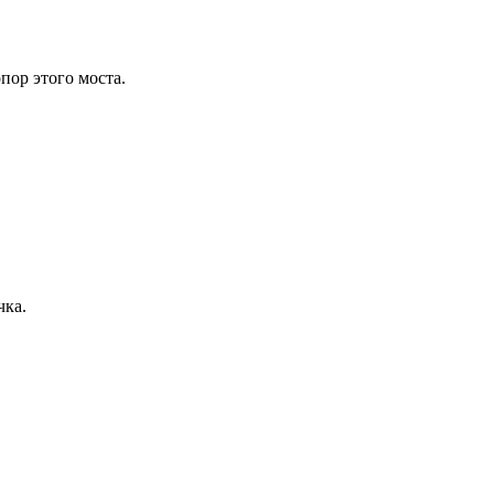
ор этого моста.
чка.