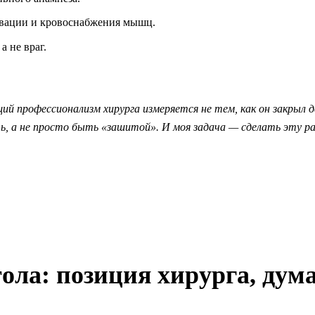
рвации и кровоснабжения мышц.
а не враг.
 профессионализм хирурга измеряется не тем, как он закрыл деф
ь, а не просто быть «зашитой». И моя задача — сделать эту р
тола: позиция хирурга, ду