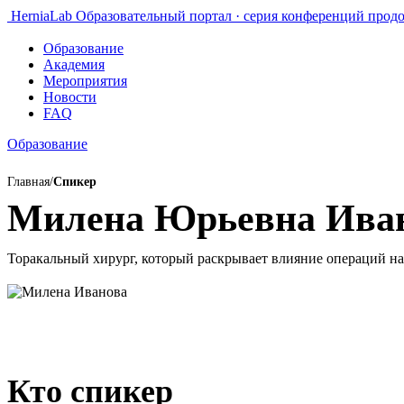
HerniaLab
Образовательный портал · серия конференций прод
Образование
Академия
Мероприятия
Новости
FAQ
Образование
Главная
/
Спикер
Милена Юрьевна Ива
Торакальный хирург, который раскрывает влияние операций н
Кто спикер