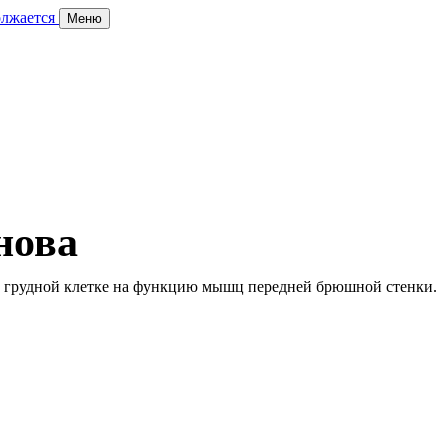
олжается
Меню
нова
а грудной клетке на функцию мышц передней брюшной стенки.