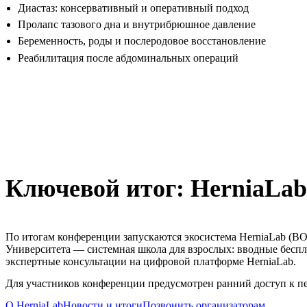
Диастаз: консервативный и оперативный подход
Пролапс тазового дна и внутрибрюшное давление
Беременность, роды и послеродовое восстановление
Реабилитация после абдоминальных операций
Ключевой итог: HerniaLab
По итогам конференции запускаются экосистема HerniaLab (В
Университета — системная школа для взрослых: вводные бесп
экспертные консультации на цифровой платформе HerniaLab.
Для участников конференции предусмотрен ранний доступ к п
О HerniaLab
Новости и итоги
Позвонить организаторам