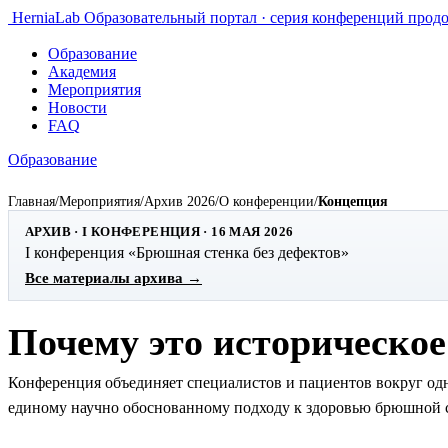
HerniaLab
Образовательный портал · серия конференций прод
Образование
Академия
Мероприятия
Новости
FAQ
Образование
Главная
/
Мероприятия
/
Архив 2026
/
О конференции
/
Концепция
АРХИВ · I КОНФЕРЕНЦИЯ · 16 МАЯ 2026
I конференция «Брюшная стенка без дефектов»
Все материалы архива →
Почему это историческое
Конференция объединяет специалистов и пациентов вокруг одн
единому научно обоснованному подходу к здоровью брюшной 